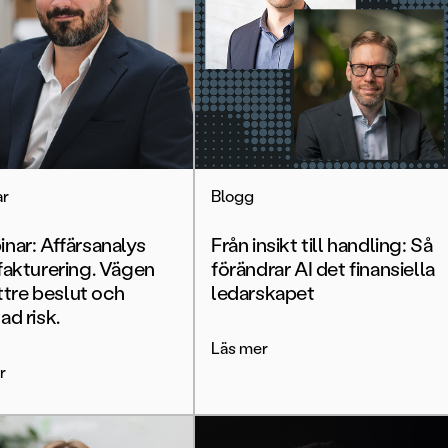
ar
Blogg
nar: Affärsanalys
Från insikt till handling: Så
fakturering. Vägen
förändrar AI det finansiella
ättre beslut och
ledarskapet
ad risk.
Läs mer
r