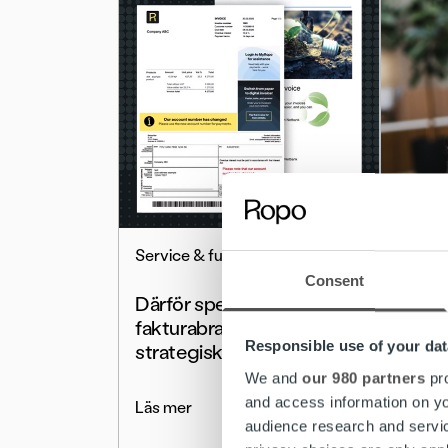
Service & funktioner
Blogg
Consent
Därför spelar
Är fa
fakturabranding en viktig
onödi
Responsible use of your dat
strategisk roll
We and
our 980 partners
pro
Läs me
and access information on yo
Läs mer
audience research and servi