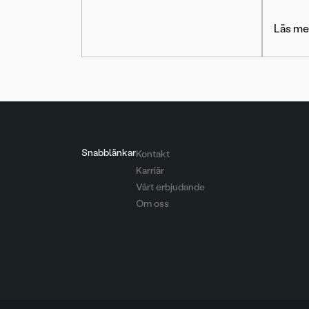
Läs me
Snabblänkar
Kontakt
Karriär
Vårt erbjudande
Om oss