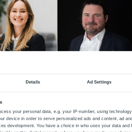
Blogg
Details
Ad Settings
ktureringsprocessen
Så skapar energisektorn
gt krånglig?
en sömlös
a
kundupplevelse och
möter de nya kraven på
cess your personal data, e.g. your IP-number, using technology
r
transparens
ur device in order to serve personalized ads and content, ad a
ces development. You have a choice in who uses your data and 