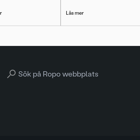
r
Läs mer
Search for: