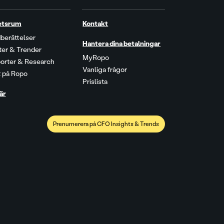
etsrum
Kontakt
berättelser
Hantera dina betalningar
kter & Trender
MyRopo
orter & Research
Vanliga frågor
t på Ropo
Prislista
är
Prenumerera på CFO Insights & Trends