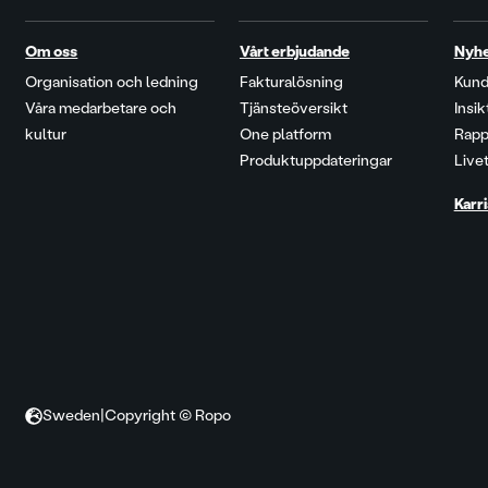
Om oss
Vårt erbjudande
Nyh
Organisation och ledning
Fakturalösning
Kund
Våra medarbetare och
Tjänsteöversikt
Insi
kultur
One platform
Rapp
Produktuppdateringar
Live
Karri
Sweden
|
Copyright © Ropo