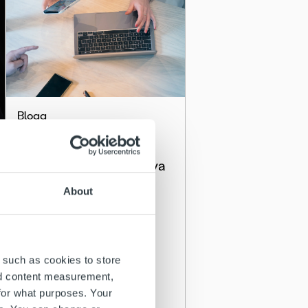
Blogg
Så driver e-fakturering
effektivitet och följer nya
regelverk
About
Läs mer
 such as cookies to store
nd content measurement,
for what purposes. Your