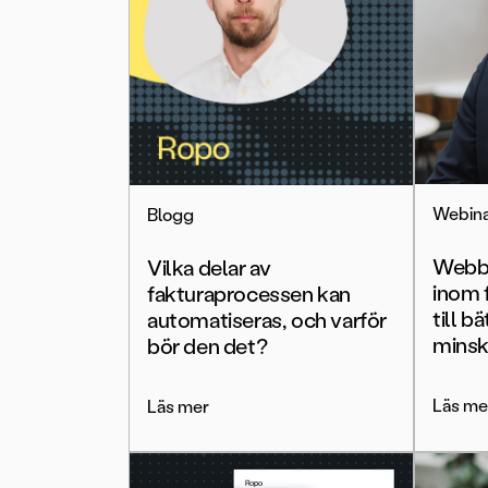
Webin
Blogg
Webbi
Vilka delar av
inom 
fakturaprocessen kan
till b
automatiseras, och varför
minsk
bör den det?
Läs me
Läs mer