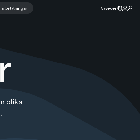
na betalningar
Sweden
r
om olika
.