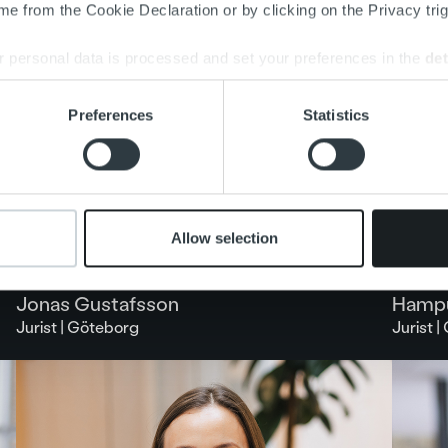
e from the Cookie Declaration or by clicking on the Privacy trig
 personal data is processed and set your preferences in the
det
e content and ads, to provide social media features and to analy
Preferences
Statistics
 our site with our social media, advertising and analytics partn
 provided to them or that they’ve collected from your use of their
Allow selection
Jonas Gustafsson
Hampu
Jurist | Göteborg
Jurist 