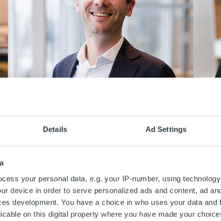
Details
Ad Settings
Patrik Mulet
Mitar 
Bolagsjurist & Dataskyddsombud | Stockholm
Team Ma
a
cess your personal data, e.g. your IP-number, using technology
ur device in order to serve personalized ads and content, ad a
ces development. You have a choice in who uses your data and 
licable on this digital property where you have made your choic