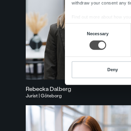
withdraw your consent any tim
Find out more about how your
Consent
We use cookies to personalis
Necessary
Selection
information about your use of
other information that you’ve
Deny
Rebecka Dalberg
Jurist | Göteborg