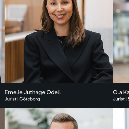
Emelie Juthage Odell
Ola K
Jurist | Göteborg
Jurist 