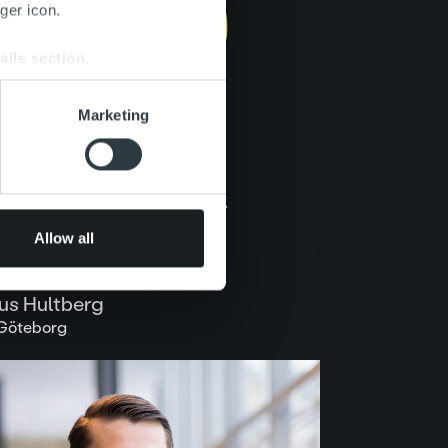
ger icon.
ails section
.
se our traffic. We also share
Marketing
ers who may combine it with
 services.
Allow all
s Hultberg
| Göteborg