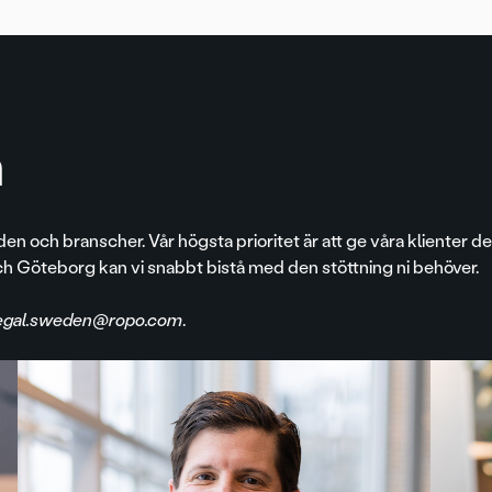
m
den och branscher. Vår högsta prioritet är att ge våra klienter d
h Göteborg kan vi snabbt bistå med den stöttning ni behöver.
egal.sweden@ropo.com
.