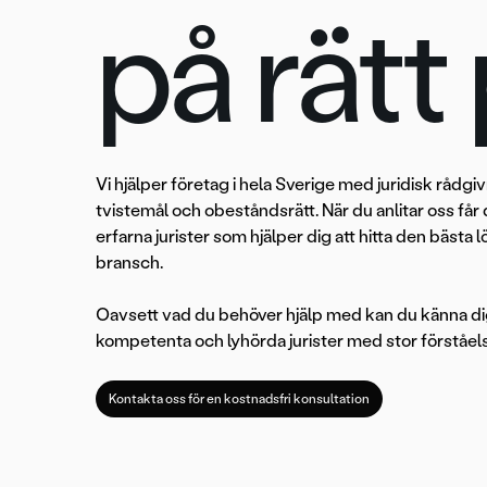
på rätt 
Vi hjälper företag i hela Sverige med juridisk rådgi
tvistemål och obeståndsrätt. När du anlitar oss få
erfarna jurister som hjälper dig att hitta den bästa 
bransch.
Oavsett vad du behöver hjälp med kan du känna dig 
kompetenta och lyhörda jurister med stor förståelse
Kontakta oss för en kostnadsfri konsultation