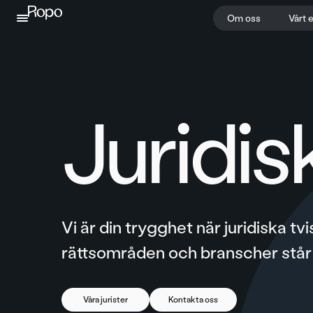
Hoppa till innehållet
Om oss
Vårt 
Juridis
Vi är din trygghet när juridiska tv
rättsområden och branscher står r
Våra jurister
Kontakta oss