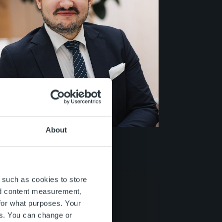
About
Marjanovic
nager Litigation | Göteborg
 such as cookies to store
nd content measurement,
for what purposes. Your
es. You can change or