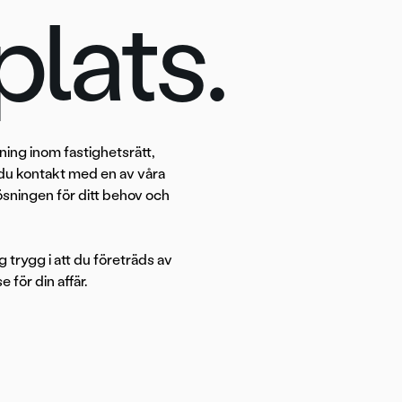
plats.
vning inom fastighetsrätt,
r du kontakt med en av våra
lösningen för ditt behov och
trygg i att du företräds av
 för din affär.