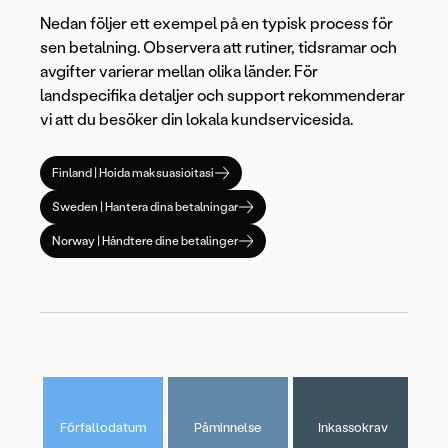
Nedan följer ett exempel på en typisk process för
sen betalning. Observera att rutiner, tidsramar och
avgifter varierar mellan olika länder. För
landspecifika detaljer och support rekommenderar
vi att du besöker din lokala kundservicesida.
Finland | Hoida maksuasioitasi
Sweden | Hantera dina betalningar
Norway | Håndtere dine betalinger
Förfallodatum
Påminnelse
Inkassokrav
beta