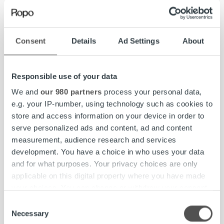
som mottagare ska ta ställning till genom att
signera delgivningen. Du har 10 dagar på dig från
delgivningsdatum att betala skulden för att inte
riskera en betalningsanmärkning.
Consent
Details
Ad Settings
About
Om du har invändningar mot ansökan, måste du
lämna ett bestridande enligt de givna
Responsible use of your data
instruktionerna på föreläggandet.
We and
our 980 partners
process your personal data,
e.g. your IP-number, using technology such as cookies to
Observera att ärendet inte får drivas via den
store and access information on your device in order to
summariska pricessen och skickas till Kronofogden
serve personalized ads and content, ad and content
om ert bestridande nått oss innan inkassokravets
measurement, audience research and services
förfallodatum. I det fallet behäver skulden faställas
development. You have a choice in who uses your data
i tingsrätt alternativt betalas genom en förlikning.
and for what purposes. Your privacy choices are only
applicable on this digital property where you have made
your choices. You can change or withdraw your consent
Utslag från Kronofogden
any time from the Cookie Declaration or by clicking on
Consent
the Privacy trigger icon.
Necessary
Selection