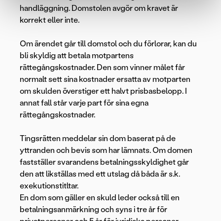
handläggning. Domstolen avgör om kravet är
korrekt eller inte.
Om ärendet går till domstol och du förlorar, kan du
bli skyldig att betala motpartens
rättegångskostnader. Den som vinner målet får
normalt sett sina kostnader ersatta av motparten
om skulden överstiger ett halvt prisbasbelopp. I
annat fall står varje part för sina egna
rättegångskostnader.
Tingsrätten meddelar sin dom baserat på de
yttranden och bevis som har lämnats. Om domen
fastställer svarandens betalningsskyldighet går
den att likställas med ett utslag då båda är s.k.
exekutionstitltar.
En dom som gäller en skuld leder också till en
betalningsanmärkning och syns i tre år för