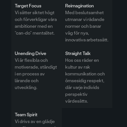
Target Focus
Reimagination
Vi sätter siktet högt
Med beslutsamhet
och förverkligar våra
utmanar vi rådande
ambitioner med en
normer och banar
“can-do” mentalitet.
väg för nya,
innovativa arbetssätt.
Unending Drive
Straight Talk
Vi är flexibla och
Hos oss råder en
motiverade, ständigt
kultur av rak
i en process av
kommunikation och
lärande och
ömsesidig respekt,
utveckling.
där varje individs
perspektiv
värdesätts.
Team Spirit
Vi drivs av en glädje