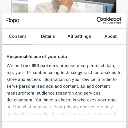
Consent
Details
Ad Settings
About
Responsible use of your data
Medarbetarporträtt
We and
our 980 partners
process your personal data,
e.g. your IP-number, using technology such as cookies to
Träffa Mads: Så hjälper en Service
store and access information on your device in order to
Manager sina kunder
serve personalized ads and content, ad and content
measurement, audience research and services
Läs mer
development. You have a choice in who uses your data
and for what purposes. Your privacy choices are only
applicable on this digital property where you have made
your choices. You can change or withdraw your consent
any time from the Cookie Declaration or by clicking on