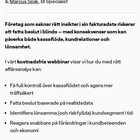
&
Marcus Spiik
, BI Specialist
Företag som saknar rätt insikter i sin fakturadata riskerar
att fatta beslut i blindo – med konsekvenser som kan
påverka både kassaflöde, kundrelationer och
lönsamhet.
I vårt
kostnadsfria webbinar
visar vi hur du med rätt
affärsanalys kan:
Få full kontroll över kassaflödet och agera mer
träffsäkert
Fatta beslut baserade på realtidsdata
Identifiera lönsamma (och riskfyllda) kundsegment i tid
Reagera snabbare på förändringar i kundbeteenden
och ekonomi