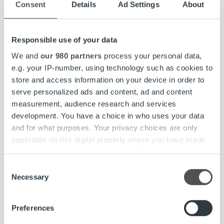
Consent
Details
Ad Settings
About
Responsible use of your data
Är du kund till Ropo idag?
*
Ja
We and
our 980 partners
process your personal data,
Nej
Vet inte
e.g. your IP-number, using technology such as cookies to
store and access information on your device in order to
serve personalized ads and content, ad and content
Genom
Jag godkänner att få marknadsföringsmaterial från Ropo via e-post
att
measurement, audience research and services
godkänna
Genom att godkänna integritetspolicyn godkänner du att
development. You have a choice in who uses your data
integritetspolicyn
godkänner
vi behandlar dina personuppgifter (t.ex. namn, e-post) för
and for what purposes. Your privacy choices are only
du
att kunna skicka dig relevant information via e-post. Läs
applicable on this digital property where you have made
att
vi
mer: www.ropo.se/integritetsskyddspolicy.
your choices. You can change or withdraw your consent
behandlar
any time from the Cookie Declaration or by clicking on
dina
Consent
personuppgifter
the Privacy trigger icon.
Necessary
Selection
(t.ex.
CAPTCHA
namn,
e-
Find out more about how your personal data is processed
post)
Preferences
and set your preferences in the
details section
.
för
att