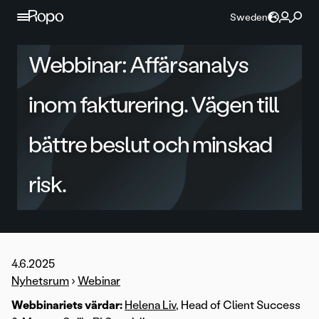
Hoppa till innehållet
Sweden
Webbinar: Affärsanalys
inom fakturering. Vägen till
bättre beslut och minskad
risk.
4.6.2025
Nyhetsrum
›
Webinar
Webbinariets värdar:
Helena Liv
, Head of Client Success