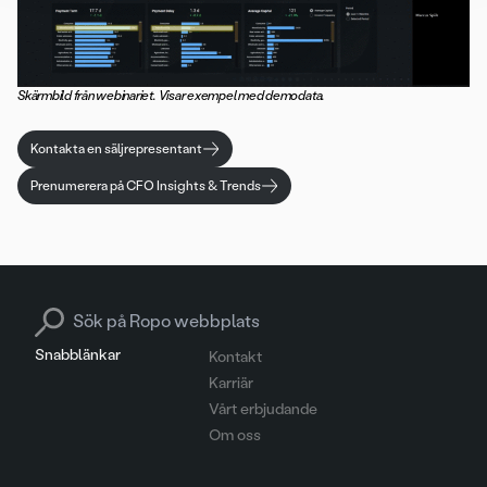
Skärmbild från webinariet. Visar exempel med demodata.
Kontakta en säljrepresentant
Prenumerera på CFO Insights & Trends
Search for:
Snabblänkar
Kontakt
Karriär
Vårt erbjudande
Om oss