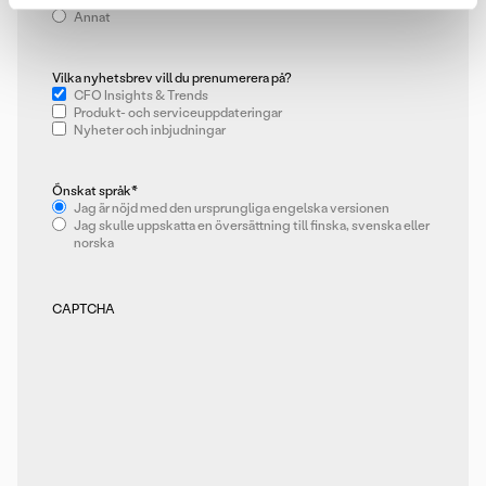
Involverad i beslutsfattande
Annat
Vilka nyhetsbrev vill du prenumerera på?
CFO Insights & Trends
Produkt- och serviceuppdateringar
Nyheter och inbjudningar
Önskat språk
*
Jag är nöjd med den ursprungliga engelska versionen
Jag skulle uppskatta en översättning till finska, svenska eller
norska
CAPTCHA