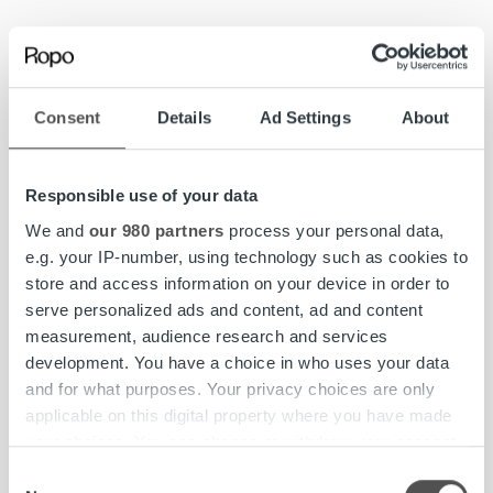
Consent
Details
Ad Settings
About
Prenumerera på Ropos
Responsible use of your data
insikter
We and
our 980 partners
process your personal data,
e.g. your IP-number, using technology such as cookies to
store and access information on your device in order to
serve personalized ads and content, ad and content
Välj vilket innehåll du vill ta del av.
measurement, audience research and services
development. You have a choice in who uses your data
Du kan när som helst uppdatera dina inställningar
and for what purposes. Your privacy choices are only
eller avsluta din prenumeration.
applicable on this digital property where you have made
your choices. You can change or withdraw your consent
any time from the Cookie Declaration or by clicking on
Förnamn
*
Consent