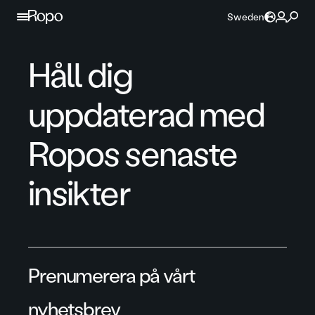
Hoppa till innehållet
Sweden
Håll dig
uppdaterad med
Ropos senaste
insikter
Prenumerera på vårt
nyhetsbrev