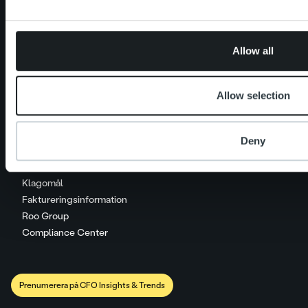
Kontakt
Allow all
Hantera dina betalningar
MyRopo
Vanliga frågor
Prislista
Allow selection
Deny
Cookies
Integritetsskyddspolicy
Klagomål
Faktureringsinformation
Roo Group
Compliance Center
Prenumerera på CFO Insights & Trends