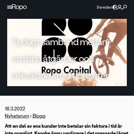
Hoppa till innehållet
Sweden
Tydligt samband mellan
snabba åtgärder och
minskade kreditförluster
18.3.2022
Nyhetsrum
›
Blogg
Att en del av ens kunder inte betalar sin faktura i tid är
inte ovanligt. Kanske ännu vanligare i det pressade läget