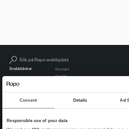
Search for:
Snabblänkar
Kontakt
Karriär
Vårt erbjudande
Om oss
Consent
Details
Ad S
Responsible use of your data