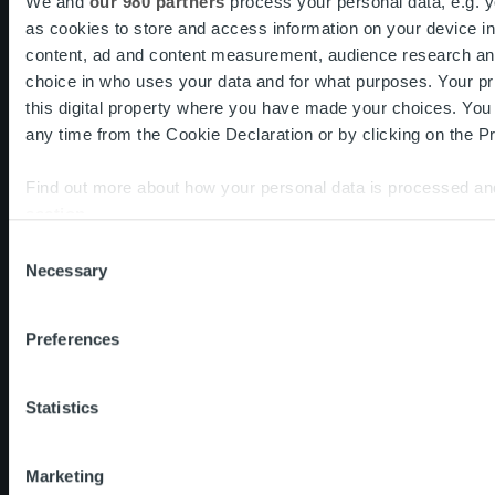
We and
our 980 partners
process your personal data, e.g. 
as cookies to store and access information on your device i
Om oss
Organisation och ledning
content, ad and content measurement, audience research an
Våra medarbetare och kultur
choice in who uses your data and for what purposes. Your pr
this digital property where you have made your choices. Yo
any time from the Cookie Declaration or by clicking on the Pr
Vårt erbjudande
Fakturalösning
Tjänsteöversikt
Find out more about how your personal data is processed an
One platform
section
.
Produktuppdateringar
Consent
We use cookies to personalise content and ads, to provide s
Necessary
Selection
our traffic. We also share information about your use of our s
Nyhetsrum
Kundberättelser
Insikter & Trender
and analytics partners who may combine it with other informa
Preferences
Rapporter & Research
that they’ve collected from your use of their services.
Livet på Ropo
Statistics
Karriär
Marketing