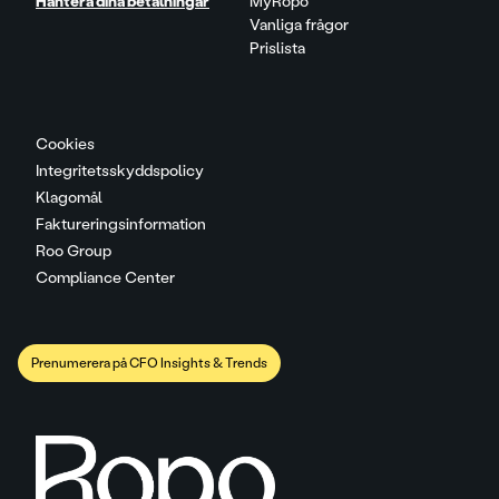
Hantera dina betalningar
MyRopo
Vanliga frågor
Prislista
Cookies
Integritetsskyddspolicy
Klagomål
Faktureringsinformation
Roo Group
Compliance Center
Prenumerera på CFO Insights & Trends