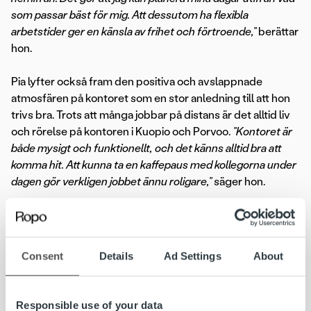
som passar bäst för mig. Att dessutom ha flexibla
arbetstider ger en känsla av frihet och förtroende,”
berättar
hon.
Pia lyfter också fram den positiva och avslappnade
atmosfären på kontoret som en stor anledning till att hon
trivs bra. Trots att många jobbar på distans är det alltid liv
och rörelse på kontoren i Kuopio och Porvoo.
”Kontoret är
både mysigt och funktionellt, och det känns alltid bra att
komma hit. Att kunna ta en kaffepaus med kollegorna under
dagen gör verkligen jobbet ännu roligare,”
säger hon.
En varierad vardag med spännande
utmaningar
Consent
Details
Ad Settings
About
På Ropo är ingen dag den andra lik. För Pia har jobbet varit
Responsible use of your data