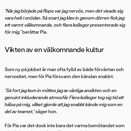
”När jag började på Ropo var jag nervös, men det visade sig
vara helt i onödan. Så snart jag klev in genom dörren fick jag
ett varmt välkomnande, och flera kollegor presenterade sig
för mig,”
berättar Pia.
Vikten av en välkomnande kultur
Som ny på jobbet är man ofta fylld av både förväntan och
nervositet, men för Pia försvann den känslan snabbt.
”Så fort jag kom in möttes jag av vänliga ansikten och en
genuint inkluderande atmosfär. Flera kollegor tog sig tid att
hälsa på mig, vilket gjorde att jag snabbt kände mig som en
del av teamet,”
säger hon.
För Pia var det dock inte bara det varma bemötandet som