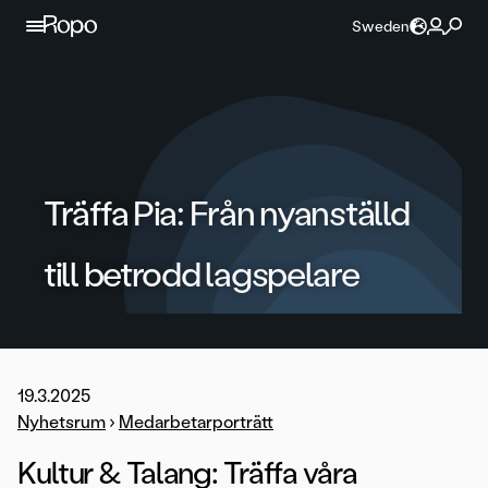
Hoppa till innehållet
Sweden
Träffa Pia: Från nyanställd
till betrodd lagspelare
19.3.2025
Nyhetsrum
›
Medarbetarporträtt
Kultur & Talang: Träffa våra