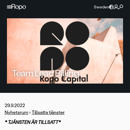
Hoppa till innehållet
Sweden
Team Lead Billing
29.9.2022
Nyhetsrum
›
Tillsatta tjänster
* TJÄNSTEN ÄR TILLSATT*