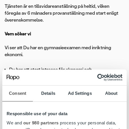
Tjänsten är en tillsvidareanställning på heltid, vilken
föregås av 6 månaders provanställning med start enligt
överenskommelse.
Vem söker vi
Vi ser att Du har en gymnasieexamen med inriktning
ekonomi.
Du har ett stort intresse för ekonomi och
effektiviseringsarbete
IT och digitalisering ligger dig varmt om hjärtat.
Consent
Details
Ad Settings
About
Du är strukturerad och har god förståelse för
avstämning och uppföljning
Du är självgående, ansvarstagande och noggrann
Responsible use of your data
Är van att hantera många bollar i luften samtidigt
We and
our 980 partners
process your personal data,