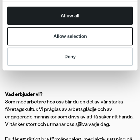
provided to them or that they’ve collected from your use
of their services.
Ropo Capital är marknadsledande inom fakturahantering i
Allow all
Finland och har genom förvärv de senaste åren
expanderat till den nordiska marknaden. Idag har vi ca 400
anställda specialister i Finland, Sverige och Norge och mer
Allow selection
än 10 000 kunder. Totalt levererar Ropo Capital över 170
miljoner fakturor och andra dokument årligen. Vårt mål är
att år 2023 vara den ledande leverantören i Norden av
Deny
tjänster inom fakturans livscykel
Vad erbjuder vi?
Som medarbetare hos oss blir du en del av vår starka
företagskultur. Vi präglas av arbetsglädje och av
engagerade människor som drivs av att få saker att hända.
Vi tänker stort och utmanar oss själva varje dag.
Du får ett riktigt bra förmånspaket, med aktiv satsning på