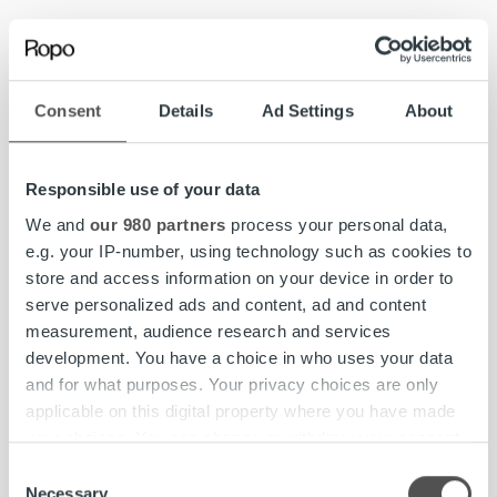
Innehar en Paralegal-yrkesutbildning eller motsvarande
Besitter 3 års administrativ arbetslivserfarenhet
Consent
Details
Ad Settings
About
Är noggrann, självgående och ansvarstagande med
vana av att arbeta i ett högt tempo
Responsible use of your data
We and
our 980 partners
process your personal data,
e.g. your IP-number, using technology such as cookies to
Vi värdesätter personliga egenskaper så som naturligt
store and access information on your device in order to
driv och engagemang!
serve personalized ads and content, ad and content
measurement, audience research and services
development. You have a choice in who uses your data
and for what purposes. Your privacy choices are only
VÅRT ERBJUDANDE TILL DIG
applicable on this digital property where you have made
your choices. You can change or withdraw your consent
Som medarbetare hos oss blir du en del av vår starka
any time from the Cookie Declaration or by clicking on
företagskultur. Vi präglas av arbetsglädje och effektivitet,
Consent
the Privacy trigger icon.
engagerade människor som drivs av att få saker att hända.
Necessary