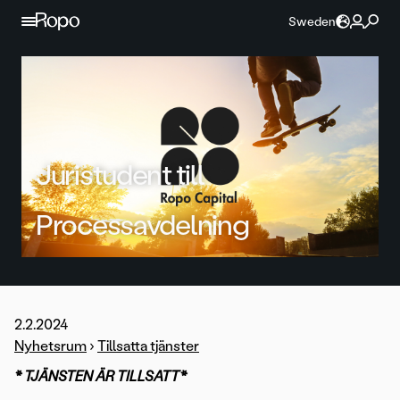
Hoppa till innehållet
Sweden
Juristudent till
Processavdelning
2.2.2024
Nyhetsrum
›
Tillsatta tjänster
* TJÄNSTEN ÄR TILLSATT*