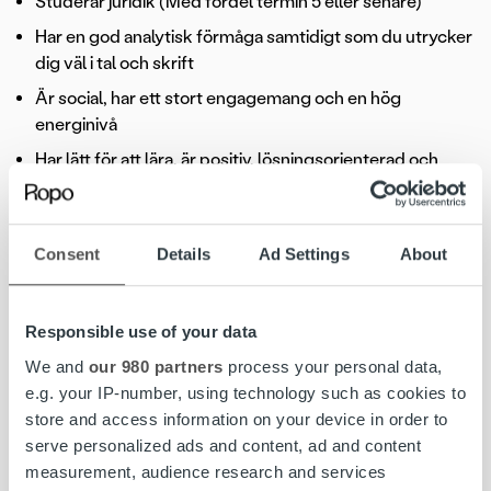
Studerar juridik (Med fördel termin 5 eller senare)
Har en god analytisk förmåga samtidigt som du utrycker
dig väl i tal och skrift
Är social, har ett stort engagemang och en hög
energinivå
Har lätt för att lära, är positiv, lösningsorienterad och
professionell i ditt arbete
Ser vad som behöver göras, är flexibel, och prestigelös
Consent
Details
Ad Settings
About
Är en noggrann person som inte låter något falla mellan
stolarna
Värdesätter gott samarbete
Responsible use of your data
We and
our 980 partners
process your personal data,
e.g. your IP-number, using technology such as cookies to
store and access information on your device in order to
Om Ropo Capital
serve personalized ads and content, ad and content
measurement, audience research and services
Ropo Capital erbjuder vad vi kallar för Invoice Life Cycle-