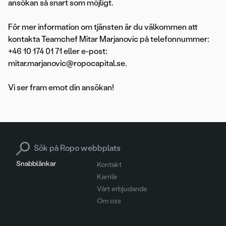
ansökan så snart som möjligt.
För mer information om tjänsten är du välkommen att
kontakta Teamchef Mitar Marjanovic på telefonnummer:
+46 10 174 01 71 eller e-post:
mitar.marjanovic@ropocapital.se.
Vi ser fram emot din ansökan!
Search for:
Snabblänkar
Kontakt
Karriär
Vårt erbjudande
Om oss