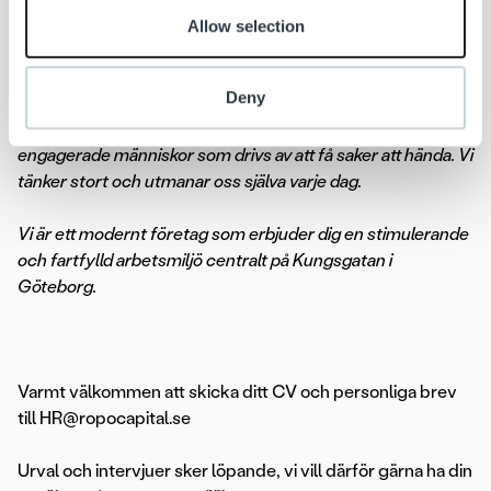
Allow selection
Vårt erbjudande till dig
Deny
Som medarbetare hos oss blir du en del av vår starka
företagskultur. Vi präglas av arbetsglädje och av
engagerade människor som drivs av att få saker att hända. Vi
tänker stort och utmanar oss själva varje dag.
Vi är ett modernt företag som erbjuder dig en stimulerande
och fartfylld arbetsmiljö centralt på Kungsgatan i
Göteborg.
Varmt välkommen att skicka ditt CV och personliga brev
till HR@ropocapital.se
Urval och intervjuer sker löpande, vi vill därför gärna ha din