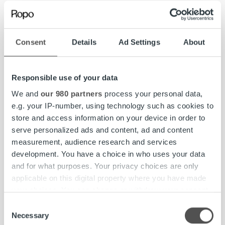
Kan fatta snabba beslut och trivs med att arbeta i ett
högt tempo.
Consent
Details
Ad Settings
About
Vi värdesätter personliga egenskaper såsom nyfikenhet
och engagemang!
Responsible use of your data
We and
our 980 partners
process your personal data,
e.g. your IP-number, using technology such as cookies to
Om Ropo Capital
store and access information on your device in order to
serve personalized ads and content, ad and content
Ropo Capital erbjuder vad vi kallar för Invoice Life Cycle-
measurement, audience research and services
tjänster, dvs. allt från distribution och reskontrahantering
development. You have a choice in who uses your data
till påminnelser och inkasso. Vårt fundament bygger på
and for what purposes. Your privacy choices are only
egenutvecklad teknik och vi brinner för att skapa
applicable on this digital property where you have made
extraordinära kundupplevelser med hjälp av data och en
your choices. You can change or withdraw your consent
oslagbar fakturahanteringsprocess. Genom att vi vågar
any time from the Cookie Declaration or by clicking on
tänka nytt och sätta nya normer skapas värde för
Consent
the Privacy trigger icon.
våra klienter och deras kunder i form av stärkta
Necessary
Selection