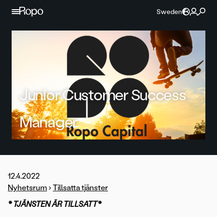
Hoppa till innehållet
Sweden
Junior Customer Success
Manager
12.4.2022
Nyhetsrum
›
Tillsatta tjänster
* TJÄNSTEN ÄR TILLSATT*