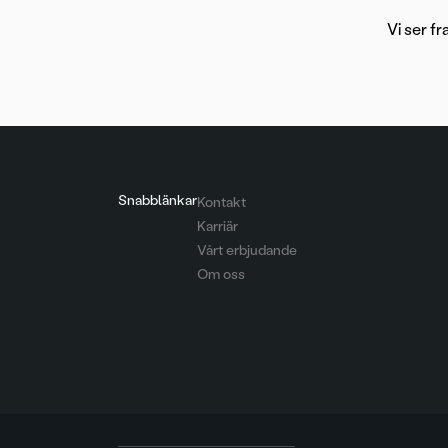
Vi ser f
Snabblänkar
Kontakt
Karriär
Vårt erbjudande
Om oss