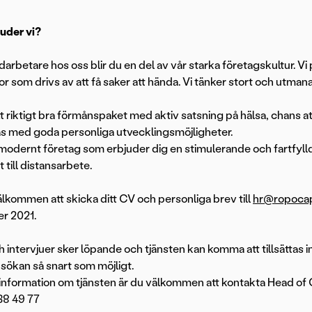
uder vi?
rbetare hos oss blir du en del av vår starka företagskultur. V
r som drivs av att få saker att hända. Vi tänker stort och utmanar
tt riktigt bra förmånspaket med aktiv satsning på hälsa, chans at
fas med goda personliga utvecklingsmöjligheter.
t modernt företag som erbjuder dig en stimulerande och fartfyll
 till distansarbete.
lkommen att skicka ditt CV och personliga brev till
hr@ropocap
r 2021.
h intervjuer sker löpande och tjänsten kan komma att tillsättas i
nsökan så snart som möjligt.
information om tjänsten är du välkommen att kontakta Head of
38 49 77