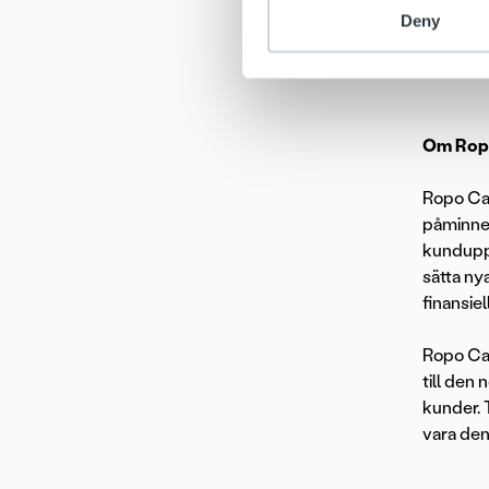
en stor 
Deny
sätt och
Om Ropo
Ropo Capi
påminnel
kunduppl
sätta ny
finansiel
Ropo Cap
till den
kunder. 
vara den