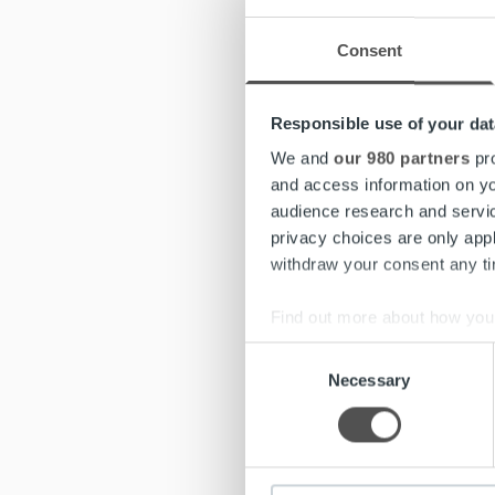
Arbeta
Tillsa
Consent
Delta 
Responsible use of your dat
Tjänsten
We and
our 980 partners
pro
överensk
and access information on yo
audience research and servi
privacy choices are only app
withdraw your consent any tim
Vem sök
Find out more about how your
För att 
av att up
Consent
We use cookies to personalis
ledare m
Necessary
Selection
information about your use of
fatta be
other information that you’ve
uppskatt
Som leda