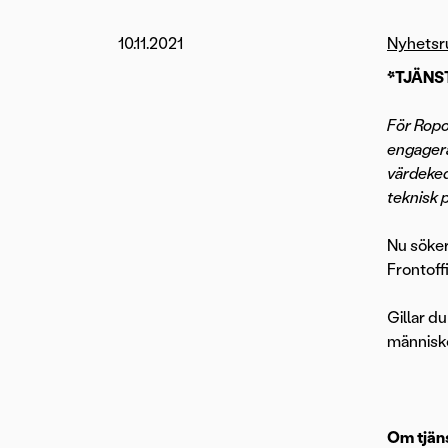
10.11.2021
Nyhets
*TJÄNS
För Ropo
engagera
värdeked
teknisk 
Nu söker 
Frontoffi
Gillar d
människo
Om tjän