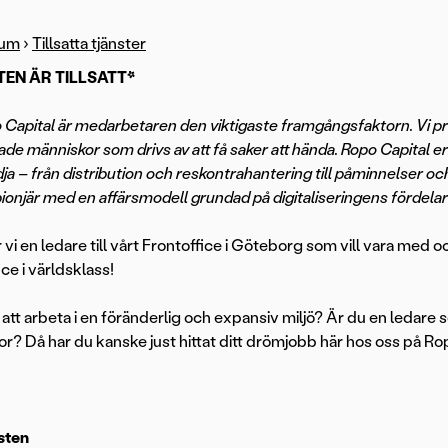
rum
›
Tillsatta tjänster
TEN ÄR TILLSATT*
 Capital är medarbetaren den viktigaste framgångsfaktorn. Vi prä
de människor som drivs av att få saker att hända. Ropo Capital e
ja – från distribution och reskontrahantering till påminnelser o
pionjär med en affärsmodell grundad på digitaliseringens fördela
vi en ledare till vårt Frontoffice i Göteborg som vill vara med och
ce i världsklass!
u att arbeta i en föränderlig och expansiv miljö? Är du en ledare 
r? Då har du kanske just hittat ditt drömjobb här hos oss på Ro
sten