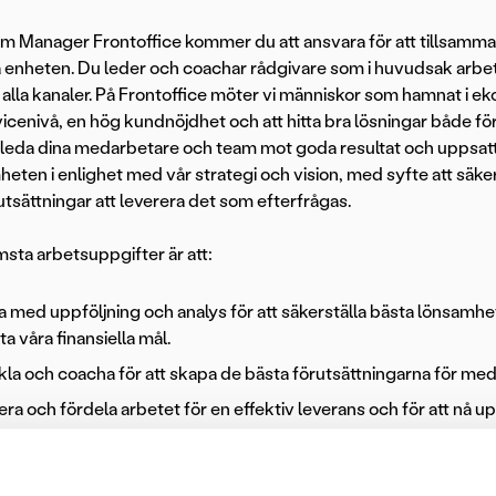
m Manager Frontoffice kommer du att ansvara för att tillsam
 enheten. Du leder och coachar rådgivare som i huvudsak arb
i alla kanaler. På Frontoffice möter vi människor som hamnat i e
icenivå, en hög kundnöjdhet och att hitta bra lösningar både för
t leda dina medarbetare och team mot goda resultat och uppsatta
eten i enlighet med vår strategi och vision, med syfte att säkers
tsättningar att leverera det som efterfrågas.
msta arbetsuppgifter är att:
 med uppföljning och analys för att säkerställa bästa lönsamhe
ta våra finansiella mål.
la och coacha för att skapa de bästa förutsättningarna för meda
tera och fördela arbetet för en effektiv leverans och för att nå u
la och bygga upp Frontoffice för att möta framtida krav och beho
ns samt en hög NKI (nöjd kund index).