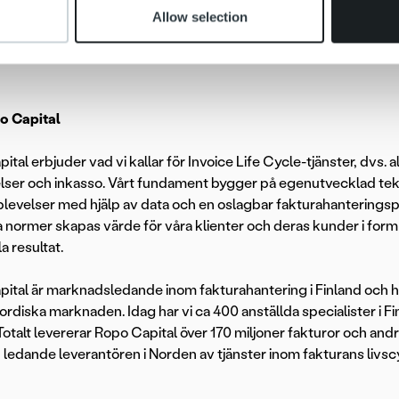
vilja att förbättra samt att du har en god kommunikativ förmåga 
Allow selection
 är bra på att få med dig andra.
 Capital
tal erbjuder vad vi kallar för Invoice Life Cycle-tjänster, dvs. al
ser och inkasso. Vårt fundament bygger på egenutvecklad tekni
evelser med hjälp av data och en oslagbar fakturahanteringsp
a normer skapas värde för våra klienter och deras kunder i form
la resultat.
ital är marknadsledande inom fakturahantering i Finland och 
 nordiska marknaden. Idag har vi ca 400 anställda specialister i
Totalt levererar Ropo Capital över 170 miljoner fakturor och andr
 ledande leverantören i Norden av tjänster inom fakturans livsc