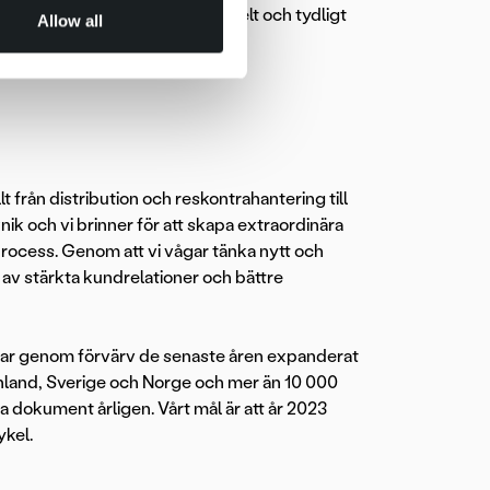
där du kommunicerar på ett enkelt och tydligt
Allow all
lt från distribution och reskontrahantering till
k och vi brinner för att skapa extraordinära
rocess. Genom att vi vågar tänka nytt och
 av stärkta kundrelationer och bättre
har genom förvärv de senaste åren expanderat
 Finland, Sverige och Norge och mer än 10 000
a dokument årligen. Vårt mål är att år 2023
ykel.