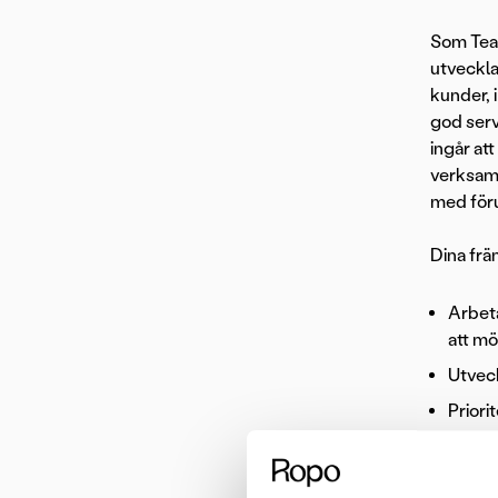
Som Tea
utveckla
kunder, 
god serv
ingår at
verksamh
med föru
Dina frä
Arbeta
att mö
Utveck
Priori
Utveck
levera