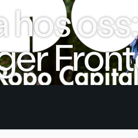
 hos oss
er Front