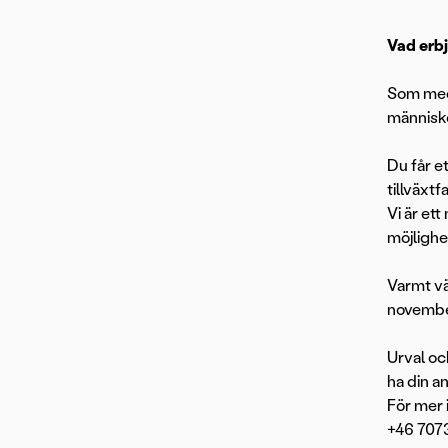
Vad erbj
Som meda
människo
Du får e
tillväxt
Vi är et
möjlighet
Varmt vä
novembe
Urval oc
ha din a
För mer 
+46 707