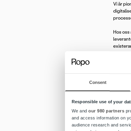
Vi är pi
digitali
processe
Hos oss 
leverant
existera
Ropo Cap
Consent
Om tjän
Responsible use of your dat
I tjänst
arbetar 
We and
our 980 partners
pro
beslut o
and access information on yo
en proak
audience research and servi
som en n