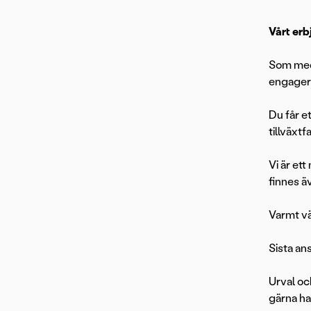
Vårt erb
Som meda
engagera
Du får e
tillväxt
Vi är et
finnes ä
Varmt vä
Sista an
Urval oc
gärna ha