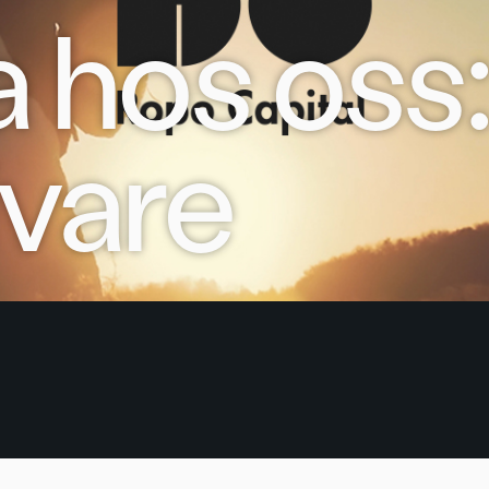
 hos oss
vare