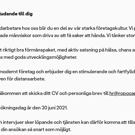
judande till dig
rbetare hos oss blir du en del av vår starka företagskultur. Vi 
de människor som drivs av att få saker att hända. Vi tänker stor
tt riktigt bra förmånspaket, med aktiv satsning på hälsa, chans a
fas med goda utvecklingsmöjligheter.
t modernt företag och erbjuder dig en stimulerande och fartfylld
ven för distansarbete.
lkommen att skicka ditt CV och personliga brev till
hr@ropocap
sökningsdag är den 30 juni 2021.
h intervjuer sker löpande och tjänsten kan därför komma att tills
 din ansökan så snart som möjligt.