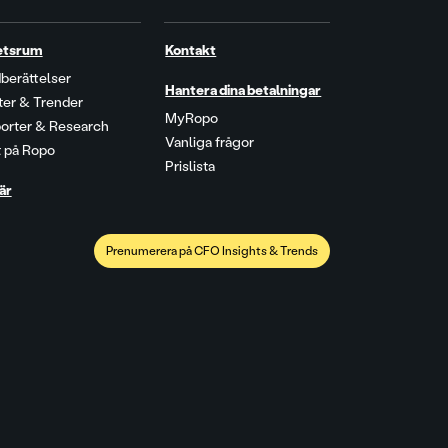
etsrum
Kontakt
berättelser
Hantera dina betalningar
kter & Trender
MyRopo
orter & Research
Vanliga frågor
t på Ropo
Prislista
är
Prenumerera på CFO Insights & Trends