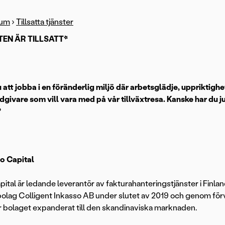
rum
›
Tillsatta tjänster
TEN ÄR TILLSATT*
u att jobba i en föränderlig miljö där arbetsglädje, uppriktigh
rådgivare som vill vara med på vår tillväxtresa. Kanske har du
?
 Capital
ital är ledande leverantör av fakturahanteringstjänster i Finl
olag Colligent Inkasso AB under slutet av 2019 och genom förv
 bolaget expanderat till den skandinaviska marknaden.