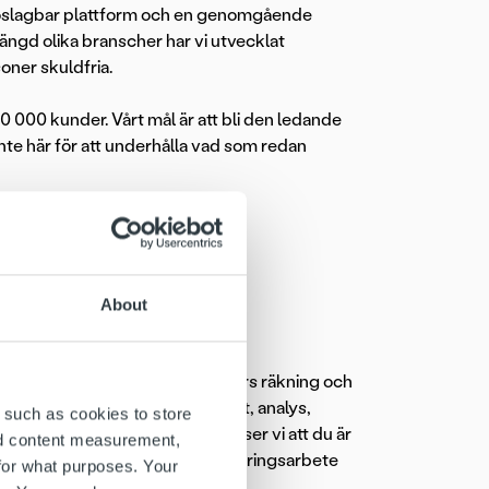
n oslagbar plattform och en genomgående
ngd olika branscher har vi utvecklat
oner skuldfria.
0 000 kunder. Vårt mål är att bli den ledande
 inte här för att underhålla vad som redan
 i Finland, Sverige och Norge
About
iva inkasseringen för våra kunders räkning och
nefattar bland annat kundkontakt, analys,
 such as cookies to store
arbete. För att trivas i rollen ser vi att du är
nd content measurement,
att se helheten och ser förbättringsarbete
for what purposes. Your