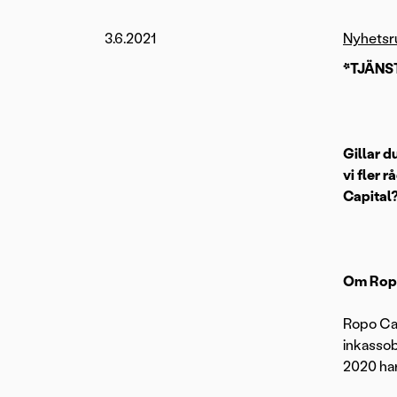
3.6.2021
Nyhets
*TJÄNS
Gillar d
vi fler 
Capital
Om Ropo
Ropo Cap
inkassob
2020 har