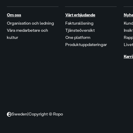
Om oss
Vårt erbjudande
Nyh
Organisation och ledning
Fakturalösning
Kund
Våra medarbetare och
Tjänsteöversikt
Insi
kultur
One platform
Rapp
Produktuppdateringar
Live
Karri
Sweden
|
Copyright © Ropo