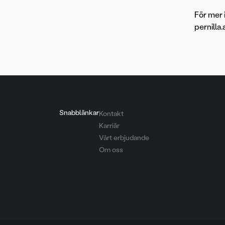
För mer 
pernilla
Snabblänkar
Kontakt
Karriär
Vårt erbjudande
Om oss