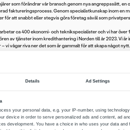
onjärer som förändrar vår bransch genom nya angreppssätt, e
serad faktureringsprocess. Genom specialistkunskap inom en mä
r för att snabbt eller stegvis göra företag såväl som privatpers
arbetar ca 400 ekonomi- och teknikspecialister och vi har över 1
ören av tjänster inom kredithantering i Norden till år 2023. Vi är
r – vi vågar riva ner det som är gammalt för att skapa något nytt.
ital har sitt huvudkontor i Kuopio, Finland och totalt sex kontor
Details
Ad Settings
sten
a
en som rådgivare ansvarar du för att säkerställa den mest effekt
för en god och förtroendefull relation. Din roll som rådgivare in
cess your personal data, e.g. your IP-number, using technology
m rättsliga åtgärder, kontakt med myndigheter samt administrativt 
ur device in order to serve personalized ads and content, ad a
tiv lagspelare som drivs av gemensamma mål och har förmågan 
ces development. You have a choice in who uses your data and 
aturlig del av vardagen.