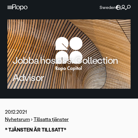
Hoppa till innehållet
Sweden
Jobba hos oss: Collection
Advisor
20.12.2021
Nyhetsrum
›
Tillsatta tjänster
* TJÄNSTEN ÄR TILLSATT*