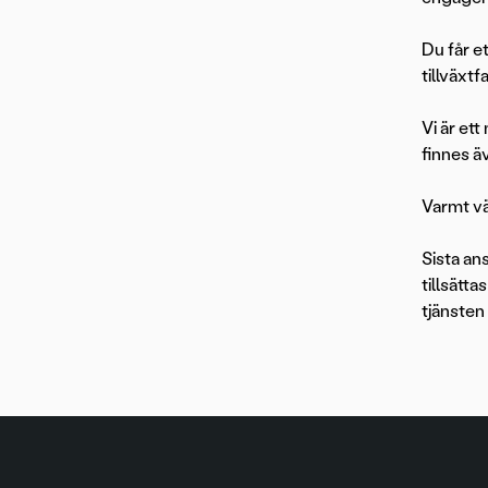
Du får e
tillväxt
Vi är et
finnes ä
Varmt vä
Sista an
tillsätt
tjänsten