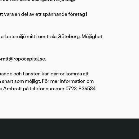
tt vara en del av ett spännande företag i
 arbetsmiljö mitt i centrala Göteborg. Möjlighet
bratt@ropocapital.se
.
öpande och tjänsten kan därför komma att
så snart som möjligt. För mer information om
lla Ambratt på telefonnummer 0723-834534.