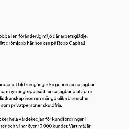
 jobba i en föränderlig miljö där arbetsglädje,
ditt drömjobb här hos oss på Ropo Capital!
a kunder att bli framgångsrika genom en oslagbar
enom nya angreppssätt, en oslagbar plattform
listkunskap inom en mängd olika branscher
l som privatpersoner skuldfria.
äcker hela värdekedjan för kundfordringar i
er och vi har över 10 000 kunder. Vårt mål är