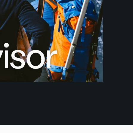
:
isor