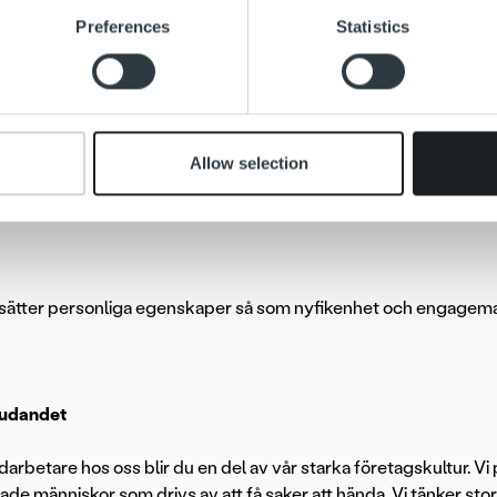
e content and ads, to provide social media features and to analy
Preferences
Statistics
 our site with our social media, advertising and analytics partn
tbildad ekonom eller jurist och/eller har erfarenhet av arbete
 provided to them or that they’ve collected from your use of their
tåtriktad, flexibel och driven
kunden i fokus och gillar att ta stort eget ansvar
fatta snabba beslut och trivs med att arbeta i ett högt tempo
Allow selection
s av att nå uppsatta mål tillsammans med andra
esätter personliga egenskaper så som nyfikenhet och engagem
udandet
rbetare hos oss blir du en del av vår starka företagskultur. Vi 
de människor som drivs av att få saker att hända. Vi tänker stor