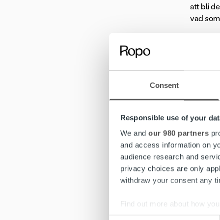
att bli d
vad som 
Om tjän
Consent
I tjänst
arbetar 
beslut o
Responsible use of your dat
en proak
We and
our 980 partners
pro
som en n
and access information on yo
audience research and servi
Tjänsten
privacy choices are only app
överensk
withdraw your consent any tim
Find out more about how your
Vi tror 