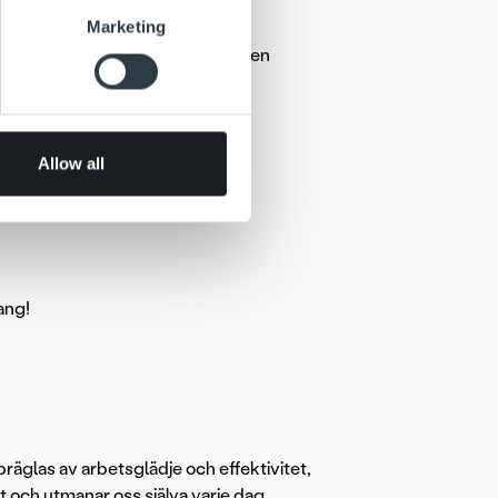
se our traffic. We also share
Marketing
ers who may combine it with
 inom bank/finans/inkasso-branschen
 services.
Allow all
ang!
präglas av arbetsglädje och effektivitet,
t och utmanar oss själva varje dag.