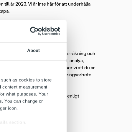
ill år 2023. Vi är inte här för att underhålla
kapa.
About
iva inkasseringen för våra kunders räkning och
nefattar bland annat kundkontakt, analys,
arbete. För att trivas i rollen ser vi att du är
att se helheten och ser förbättringsarbete
 such as cookies to store
nd content measurement,
for what purposes. Your
naders provanställning med start enligt
es. You can change or
ger icon.
ails section
.