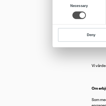
Consent
We use cookies to personalis
Necessary
Selection
information about your use of
..är u
other information that you’ve
..är u
..har 
..kan 
Deny
..driv
Vi värd
Om erbj
Som meda
engagera