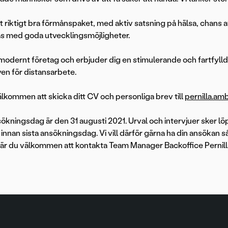
tt riktigt bra förmånspaket, med aktiv satsning på hälsa, chans a
fas med goda utvecklingsmöjligheter.
t modernt företag och erbjuder dig en stimulerande och fartfylld
ven för distansarbete.
lkommen att skicka ditt CV och personliga brev till
pernilla.am
sökningsdag är den 31 augusti 2021. Urval och intervjuer sker l
as innan sista ansökningsdag. Vi vill därför gärna ha din ansökan 
 är du välkommen att kontakta Team Manager Backoffice Perni