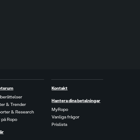
etsrum
Kontakt
berättelser
Hantera dina betalningar
kter & Trender
MyRopo
orter & Research
Vanliga frågor
t på Ropo
Prislista
är