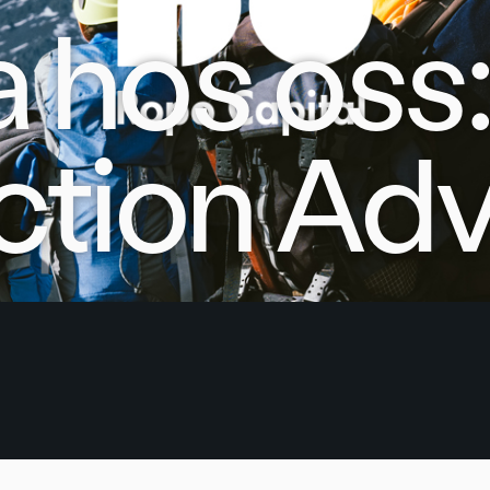
 hos oss
ction Adv