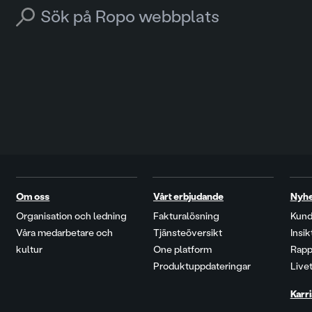
Search for:
Om oss
Vårt erbjudande
Nyh
Organisation och ledning
Fakturalösning
Kund
Våra medarbetare och
Tjänsteöversikt
Insi
kultur
One platform
Rapp
Produktuppdateringar
Live
Karri