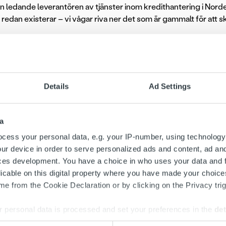
en ledande leverantören av tjänster inom kredithantering i Norden t
redan existerar – vi vågar riva ner det som är gammalt för att s
sten
Details
Ad Settings
en som rådgivare ansvarar du för att säkerställa den mest effekt
för en god och förtroendefull relation. Din roll som rådgivare in
m rättsliga åtgärder, kontakt med myndigheter samt administrativt 
a
tiv lagspelare som drivs av gemensamma mål och har förmågan 
cess your personal data, e.g. your IP-number, using technology
aturlig del av vardagen.
ur device in order to serve personalized ads and content, ad a
ces development. You have a choice in who uses your data and 
 är en tillsvidareanställning på heltid, vilken föregås av sex må
licable on this digital property where you have made your choic
ommelse. Placering på vårt kontor i centrala Göteborg.
e from the Cookie Declaration or by clicking on the Privacy trig
 personal data is processed and set your preferences in the
det
att du som söker…