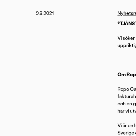
9.8.2021
Nyhets
*TJÄNS
Vi söker 
upprikti
Om Ropo
Ropo Cap
fakturah
och en 
har vi u
Vi är en
Sverige 