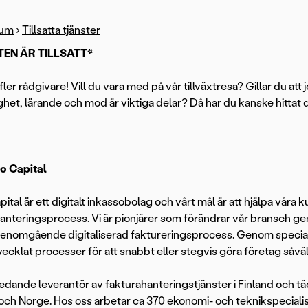
rum
›
Tillsatta tjänster
TEN ÄR TILLSATT*
fler rådgivare! Vill du vara med på vår tillväxtresa? Gillar du att
ghet, lärande och mod är viktiga delar? Då har du kanske hittat 
 Capital
ital är ett digitalt inkassobolag och vårt mål är att hjälpa vår
anteringsprocess. Vi är pionjärer som förändrar vår bransch g
genomgående digitaliserad faktureringsprocess. Genom specia
tvecklat processer för att snabbt eller stegvis göra företag såvä
 ledande leverantör av fakturahanteringstjänster i Finland och t
och Norge. Hos oss arbetar ca 370 ekonomi- och teknikspecialist