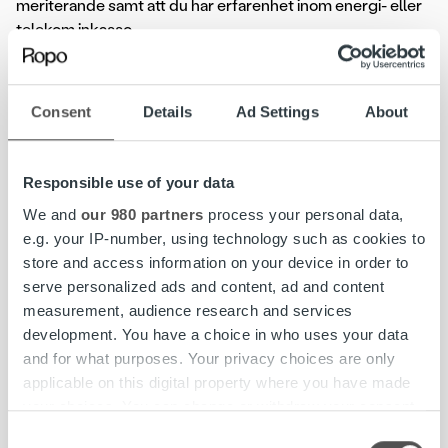
meriterande samt att du har erfarenhet inom energi- eller
telekom inkasso.
Consent
Details
Ad Settings
About
Om Ropo Capital
Ropo Capital erbjuder vad vi kallar för Invoice Life Cycle-
Responsible use of your data
tjänster, dvs. allt från distribution och reskontrahantering
We and
our 980 partners
process your personal data,
till påminnelser och inkasso. Vårt fundament bygger på
e.g. your IP-number, using technology such as cookies to
egenutvecklad teknik och vi brinner för att skapa
store and access information on your device in order to
extraordinära kundupplevelser med hjälp av data och en
serve personalized ads and content, ad and content
oslagbar fakturahanteringsprocess. Genom att vi vågar
measurement, audience research and services
tänka nytt och sätta nya normer skapas värde för
development. You have a choice in who uses your data
våra klienter och deras kunder i form av stärkta
and for what purposes. Your privacy choices are only
kundrelationer och bättre finansiella resultat.
applicable on this digital property where you have made
your choices. You can change or withdraw your consent
Ropo Capital är marknadsledande inom fakturahantering i
any time from the Cookie Declaration or by clicking on
Finland och har genom förvärv de senaste åren
Consent