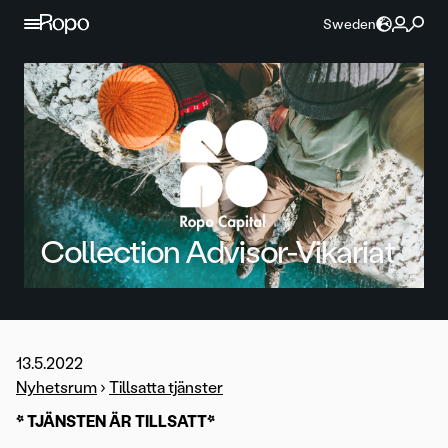
Hoppa till innehållet
Sweden
Collection Advisor-Vikariat
13.5.2022
Nyhetsrum
›
Tillsatta tjänster
* TJÄNSTEN ÄR TILLSATT*