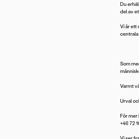
Du erhål
del av e
Vi är et
centrala
Som meda
människo
Varmt vä
Urval oc
För mer 
+46 72 1
Vi ser f