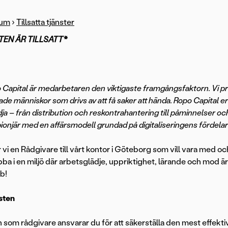
rum
›
Tillsatta tjänster
TEN ÄR TILLSATT*
 Capital är medarbetaren den viktigaste framgångsfaktorn. Vi prä
de människor som drivs av att få saker att hända. Ropo Capital e
ja – från distribution och reskontrahantering till påminnelser o
pionjär med en affärsmodell grundad på digitaliseringens fördela
 vi en Rådgivare till vårt kontor i Göteborg som vill vara med oc
bba i en miljö där arbetsglädje, uppriktighet, lärande och mod är 
b!
sten
en som rådgivare ansvarar du för att säkerställa den mest effekt