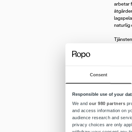
arbetar 
åtgärder
lagspela
naturlig
Tjänsten
Vi tror 
Är utå
Consent
Har fö
Har en
Responsible use of your dat
Kan ar
We and
our 980 partners
pro
and access information on yo
Vi värd
audience research and servi
privacy choices are only app
Universi
withdraw your consent any tim