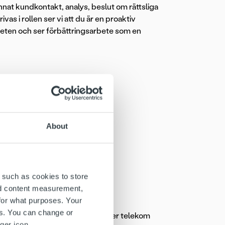
annat kundkontakt, analys, beslut om rättsliga
as i rollen ser vi att du är en proaktiv
eten och ser förbättringsarbete som en
About
beta i ett högt tempo.
 eget ansvar.
framgång.
 such as cookies to store
nd content measurement,
ang!
for what purposes. Your
es. You can change or
u har erfarenhet inom energi- eller telekom
ger icon.