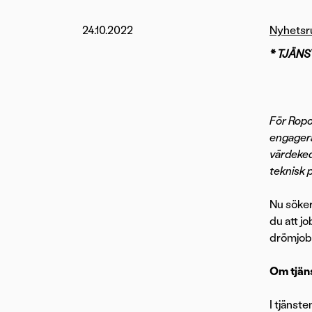
24.10.2022
Nyhets
* TJÄNS
För Ropo
engagera
värdeked
teknisk 
Nu söker
du att jo
drömjob
Om tjän
I tjänst