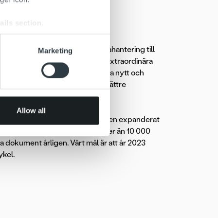
ails section
.
se our traffic. We also share
lt från distribution och reskontrahantering till
Marketing
ers who may combine it with
k och vi brinner för att skapa extraordinära
 services.
rocess. Genom att vi vågar tänka nytt och
 av stärkta kundrelationer och bättre
Allow all
har genom förvärv de senaste åren expanderat
 Finland, Sverige och Norge och mer än 10 000
a dokument årligen. Vårt mål är att år 2023
ykel.