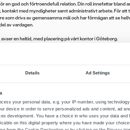
för en god och förtroendefull relation. Din roll innefattar bland 
, kontakt med myndigheter samt administrativt arbete. För att triv
re som drivs av gemensamma mål och har förmågan att se helh
 del av vardagen.
 avser en heltid, med placering på vårt kontor i Göteborg.
att du som söker
triktad, flexibel och driven.
Details
Ad Settings
rmågan att fatta snabba välgrundade beslut och trivs med att ar
 känsla för service med kunden i fokus, kvalitét och gillar att ta
a
beta självständigt såväl som i grupp. Det är tillsammans vi når 
cess your personal data, e.g. your IP-number, using technology
ur device in order to serve personalized ads and content, ad a
esätter personliga egenskaper såsom nyfikenhet och engagem
ces development. You have a choice in who uses your data and 
licable on this digital property where you have made your choic
tetsstudier inom juridik eller ekonomi är meriterande samt att d
e from the Cookie Declaration or by clicking on the Privacy trig