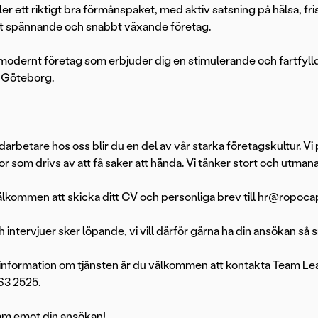
ler ett riktigt bra förmånspaket, med aktiv satsning på hälsa, f
tt spännande och snabbt växande företag.
t modernt företag som erbjuder dig en stimulerande och fartfylld 
 Göteborg.
rbetare hos oss blir du en del av vår starka företagskultur. V
r som drivs av att få saker att hända. Vi tänker stort och utmanar
lkommen att skicka ditt CV och personliga brev till hr@ropocapi
h intervjuer sker löpande, vi vill därför gärna ha din ansökan så 
information om tjänsten är du välkommen att kontakta Team Le
63 2525.
ram emot din ansökan!