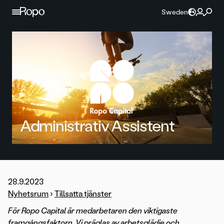
Hoppa till innehållet
Sweden
Administrativ Assistent
28.9.2023
Nyhetsrum
›
Tillsatta tjänster
För Ropo Capital är medarbetaren den viktigaste
framgångsfaktorn. Vi präglas av arbetsglädje och