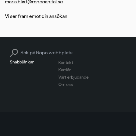
maria.blixt@ropocapital.se
Vi ser fram emot din ansökan!
Search for:
Snabblänkar
Kontakt
Karriär
Vårt erbjudande
Om oss