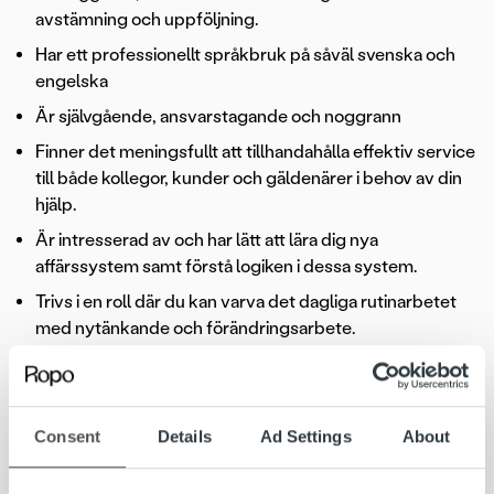
avstämning och uppföljning.
Har ett professionellt språkbruk på såväl svenska och
engelska
Är självgående, ansvarstagande och noggrann
Finner det meningsfullt att tillhandahålla effektiv service
till både kollegor, kunder och gäldenärer i behov av din
hjälp.
Är intresserad av och har lätt att lära dig nya
affärssystem samt förstå logiken i dessa system.
Trivs i en roll där du kan varva det dagliga rutinarbetet
med nytänkande och förändringsarbete.
Är prestigelös, och trivs med att arbeta självständigt
såväl som i grupp. Det är tillsammans vi når framgång!
Consent
Details
Ad Settings
About