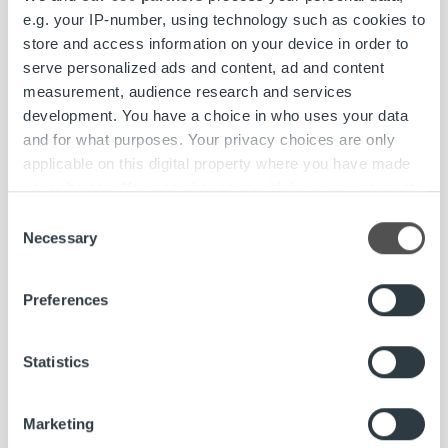
e.g. your IP-number, using technology such as cookies to
store and access information on your device in order to
serve personalized ads and content, ad and content
measurement, audience research and services
Kundberättelser
development. You have a choice in who uses your data
and for what purposes. Your privacy choices are only
Anticimex och Ropo: Ett utökat samarbete
applicable on this digital property where you have made
för ökad effektivitet och kundnöjdhet
your choices. You can change or withdraw your consent
any time from the Cookie Declaration or by clicking on
Consent
Läs mer
the Privacy trigger icon.
Necessary
Selection
Find out more about how your personal data is processed
Preferences
and set your preferences in the
details section
.
We use cookies to personalise content and ads, to
Statistics
provide social media features and to analyse our traffic.
We also share information about your use of our site with
Marketing
our social media, advertising and analytics partners who