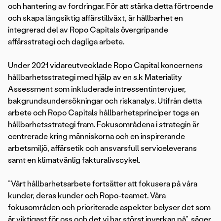
och hantering av fordringar. För att stärka detta förtroende
och skapa långsiktig affärstillväxt, är hållbarhet en
integrerad del av Ropo Capitals övergripande
affärsstrategi och dagliga arbete.
Under 2021 vidareutvecklade Ropo Capital koncernens
hållbarhetsstrategi med hjälp av en s.k Materiality
Assessment som inkluderade intressentintervjuer,
bakgrundsundersökningar och riskanalys. Utifrån detta
arbete och Ropo Capitals hållbarhetsprinciper togs en
hållbarhetsstrategi fram. Fokusområdena i strategin är
centrerade kring människorna och en inspirerande
arbetsmiljö, affärsetik och ansvarsfull serviceleverans
samt en klimatvänlig fakturalivscykel.
”Vårt hållbarhetsarbete fortsätter att fokusera på våra
kunder, deras kunder och Ropo-teamet. Våra
fokusområden och prioriterade aspekter belyser det som
är viktigast för oss och det vi har störst inverkan på”, säger