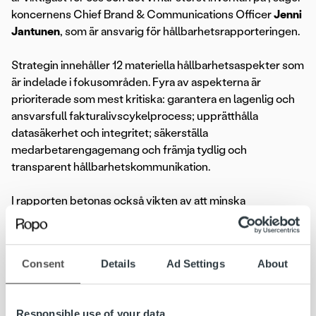
koncernens Chief Brand & Communications Officer
Jenni
Jantunen
, som är ansvarig för hållbarhetsrapporteringen.
Strategin innehåller 12 materiella hållbarhetsaspekter som
är indelade i fokusområden. Fyra av aspekterna är
prioriterade som mest kritiska: garantera en lagenlig och
ansvarsfull fakturalivscykelprocess; upprätthålla
datasäkerhet och integritet; säkerställa
medarbetarengagemang och främja tydlig och
transparent hållbarhetskommunikation.
I rapporten betonas också vikten av att minska
miljöpåverkan från fakturering och främja en hållbar
kredithantering. Koncernen upplever att de genom sina
tjänster kan påverka koldioxidavtrycket av fakturering
Consent
Details
Ad Settings
About
positivt och samtidigt vara med och bygga upp en
betalningskultur där företag kan erbjuda sina kunder att
på ett ansvarsfullt sätt handla på kredit.
Responsible use of your data