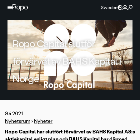
Hoppa till innehållet
Sweden
Ropo Capital slutför
förvärvet av BAHS Kapital i
Norge
9.4.2021
Nyhetsrum
›
Nyheter
Ropo Capital har slutfört förvärvet av BAHS Kapital AS:s
aktiekapital enligt plan och BAHS Kapital har därmed