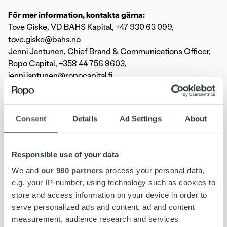
För mer information, kontakta gärna:
Tove Giske, VD BAHS Kapital, +47 930 63 099,
tove.giske@bahs.no
Jenni Jantunen, Chief Brand & Communications Officer,
Ropo Capital, +358 44 756 9603,
jenni.jantunen@ropocapital.fi
Ropo Capital är marknadsledande inom fakturahantering i
Finland och täcker hela värdekedjan för fakturans
Consent
Details
Ad Settings
About
livscykel, från fakturaleverans till betalningsövervakning
och kundhantering. Vi konkurrerar på de nordiska
marknaderna som en teknisk pionjär – vår affärsmodell
Responsible use of your data
bygger på fördelarna med digitalisering och avancerad
We and
our 980 partners
process your personal data,
automatisering. Ropo Capital har sitt huvudkontor i
e.g. your IP-number, using technology such as cookies to
Kuopio, Finland och cirka 400 anställda specialister i
store and access information on your device in order to
Finland, Sverige och Norge och mer än 10 000 kunder
serve personalized ads and content, ad and content
bland såväl små och medelstora företag som stora
measurement, audience research and services
företag. Totalt levererar Ropo Capital över 170 miljoner