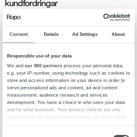
kundfordringar
Östra Savolax sjukvårdsdistrikt hanterar alla
patientavgifter genom faktura. Vårdcentraler accepterar
Consent
Details
Ad Settings
About
inte kontant betalning. Före Ropo Capitals tjänster var det
ett heltidsjobb för två att hantera reskontra. Nu tar Ropo
Capital hand om hela reskontra och
Responsible use of your data
betalningsövervakningen från utskick av fakturorna till
We and
our 980 partners
process your personal data,
inkasso.
e.g. your IP-number, using technology such as cookies to
store and access information on your device in order to
– Ropos reskontratjänst har minimerat mängden
serve personalized ads and content, ad and content
rutinarbete i kundfordringar. Detta har lett till betydande
measurement, audience research and services
besparingar och tillät oss att omfördela personalresurser.
development. You have a choice in who uses your data
Det finns inga nya medarbetare inom fakturering, men tre
and for what purposes. Your privacy choices are only
har gått i pension från avdelningen. Portokostnaderna har
applicable on this digital property where you have made
också minskat betydligt, tillägger Martikainen.
your choices. You can change or withdraw your consent
any time from the Cookie Declaration or by clicking on
– Ropos faktureringstjänst är till stor del automatiserad
Consent