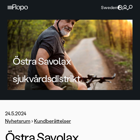
Hoppa till innehållet
Sweden
Östra Savolax
sjukvårdsdistrikt
24.5.2024
Nyhetsrum
›
Kundberättelser
Östra Savolax