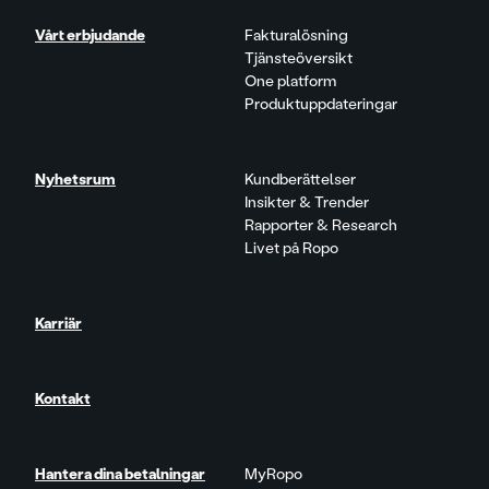
Vårt erbjudande
Fakturalösning
Tjänsteöversikt
One platform
Produktuppdateringar
Nyhetsrum
Kundberättelser
Insikter & Trender
Rapporter & Research
Livet på Ropo
Karriär
Kontakt
Hantera dina betalningar
MyRopo