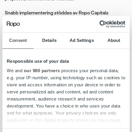
Snabb implementering stöddes av Ropo Capitals
erfarenhet av omfattande lösningar skräddarsydda för
media- och publikationsbranschen samt dess
programvarupartnerskap med Jaicom Oy, ett företag som
Consent
Details
Ad Settings
About
ansvarar för SLP Kustannus abonnemangssystem och
Anygraaf ansvarig för SLP Kustannus
annonshanteringssystem. Ropo Capital och dess partners
Responsible use of your data
har realiserat liknande lösningar för Fokus Media och
Joutsen Media, bland andra.
We and
our 980 partners
process your personal data,
e.g. your IP-number, using technology such as cookies to
– Hela förlagsbranschen är i en övergångsfas. Vi finner
store and access information on your device in order to
segmentet mycket intressant och kommer att fortsätta
serve personalized ads and content, ad and content
våra investeringar där. Vi har ett tjänstepaket färdig att
measurement, audience research and services
använda, som tar hänsyn till specifika egenskaper och
development. You have a choice in who uses your data
utmaningar inom sektorn. Automatisering är hörnstenarna
and for what purposes. Your privacy choices are only
i vår lösning, säger
Mikko Uotinen
, kundansvarig på Ropo
applicable on this digital property where you have made
Capital.
your choices. You can change or withdraw your consent