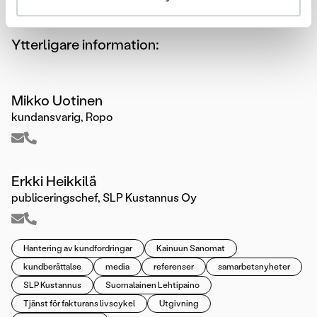
Sotkamo-lehti.
www.suomalainenlehtipaino.fi
Ytterligare information:
Mikko Uotinen
kundansvarig, Ropo
Erkki Heikkilä
publiceringschef, SLP Kustannus Oy
Hantering av kundfordringar
Kainuun Sanomat
kundberättalse
media
referenser
samarbetsnyheter
SLP Kustannus
Suomalainen Lehtipaino
Tjänst för fakturans livscykel
Utgivning