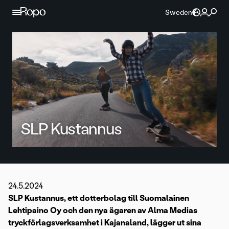
Hoppa till innehållet
Sweden
SLP Kustannus
24.5.2024
SLP Kustannus, ett dotterbolag till Suomalainen
Lehtipaino Oy och den nya ägaren av Alma Medias
tryckförlagsverksamhet i Kajanaland, lägger ut sina